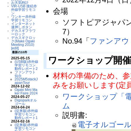
お天気時計
VIR-USB 接続赤
会場
外線学習リモコ
ン
ワンキー赤外線
ソフトピアジャパン
学習リモコン
インターネット
速押しボタン
7）
デカスギフラワ
ーロック
デカスギクロッ
No.94「
ファンアウ
ク(Make Ogaki
Meeting 2010)
[edit]
最新の10件
ワークショップ開催
2025-05-15
(USB版)赤外線
学習リモコン
動作レポート2
ファンアウト
材料の準備のため、参
仙台
2025M5stackJ
apanTour
みをお願いします(定員:
2024-12-02
Ogaki Mini Ma
ker Faire 2024
ワークショップ「
2024-05-27
Digisparkオル
ム
ゴール
2024-04-24
(従来版)赤外線
説明書:
学習リモコン
動作レポート1
2024-02-16
電子オルゴールを
(従来版)赤外線
学習リモコン