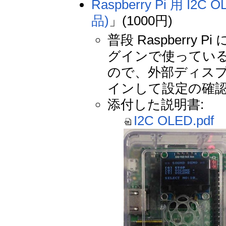
Raspberry Pi 用
品)
」(1000円)
普段 Raspberr
グインで使ってい
ので、外部ディスプ
インして設定の確
添付した説明書:
I2C OLED.pdf