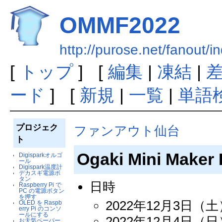
OMMF2022
http://purose.net/fanou
[
トップ
] [
編集
|
凍結
|
ード
] [
新規
|
一覧
|
単語
プロジェク
ファンアウト仙台
ト
Ogaki Mini Mak
Digisparkオルゴ
ール
Digispark温度計
デカスギ電源ボ
タン
日時
Raspberry Pi で
PC の電源ボタン
を押す
2022年12月3日（土）1
OLED を Raspb
erry Pi のコンソ
ールにする
2022年12月4日（日）1
お天気ペーパー