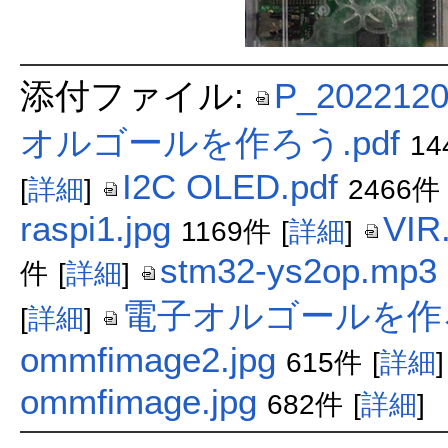
添付ファイル:
P_2022120
オルゴールを作ろう.pdf
14
I2C OLED.pdf
[
詳細
]
2466件
raspi1.jpg
VIR.
1169件
[
詳細
]
stm32-ys2op.mp3
件
[
詳細
]
電子オルゴールを作ろ
[
詳細
]
ommfimage2.jpg
615件
[
詳細
]
ommfimage.jpg
682件
[
詳細
]