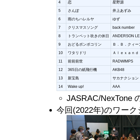
4
恋
星野源
5
さんぽ
井上あずみ
6
雨のちハレルヤ
ゆず
7
クリスマスソング
back number
8
トランペット吹きの休日
ANDERSON L
9
おどるポンポコリン
Ｂ．Ｂ．クィー
10
ワタリドリ
Ａｌｅｘａｎｄ
11
前前前世
RADWIMPS
12
365日の紙飛行機
AKB48
13
新宝島
サカナクション
14
Wake up!
AAA
JASRAC/NexTo
今回(2022年)のワ