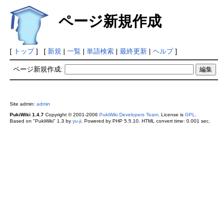
ページ新規作成
[
トップ
] [
新規
|
一覧
|
単語検索
|
最終更新
|
ヘルプ
]
ページ新規作成:
Site admin:
admin
PukiWiki 1.4.7
Copyright © 2001-2006
PukiWiki Developers Team
. License is
GPL
.
Based on "PukiWiki" 1.3 by
yu-ji
. Powered by PHP 5.5.10. HTML convert time: 0.001 sec.