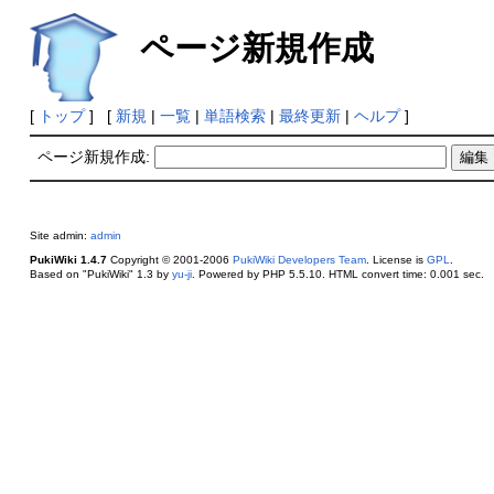
ページ新規作成
[
トップ
] [
新規
|
一覧
|
単語検索
|
最終更新
|
ヘルプ
]
ページ新規作成:
Site admin:
admin
PukiWiki 1.4.7
Copyright © 2001-2006
PukiWiki Developers Team
. License is
GPL
.
Based on "PukiWiki" 1.3 by
yu-ji
. Powered by PHP 5.5.10. HTML convert time: 0.001 sec.