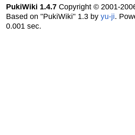
PukiWiki 1.4.7
Copyright © 2001-20
Based on "PukiWiki" 1.3 by
yu-ji
. Pow
0.001 sec.