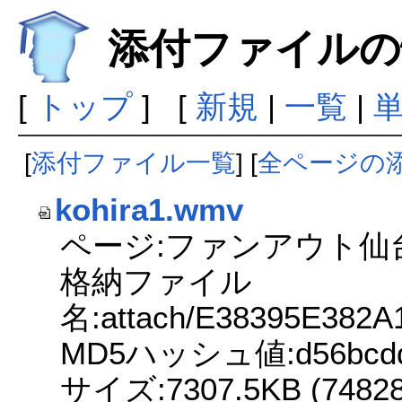
添付ファイルの
[
トップ
] [
新規
|
一覧
|
[
添付ファイル一覧
] [
全ページの
kohira1.wmv
ページ:ファンアウト仙
格納ファイル
名:attach/E38395E382
MD5ハッシュ値:d56bcddea
サイズ:7307.5KB (748284