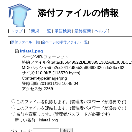
添付ファイルの情報
[
トップ
] [
新規
|
一覧
|
単語検索
|
最終更新
|
ヘルプ
]
[
添付ファイル一覧
] [
全ページの添付ファイル一覧
]
irdata1.png
ページ:VIR-フォーマット
格納ファイル名:attach/5649522DE38395E382A9E383BCE38
MD5ハッシュ値:e2cc2412d85b2a806ff332ccda36a762
サイズ:110.9KB (113570 bytes)
Content-type:image/png
登録日時:2016/11/16 10:45:04
アクセス数:2269
このファイルを削除します。(管理者パスワードが必要です)
このファイルを凍結します。(管理者パスワードが必要です)
名前を変更します。(管理者パスワードが必要です)
新しい名前:
パスワード: