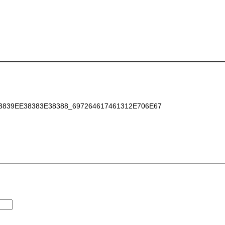
39EE38383E38388_697264617461312E706E67