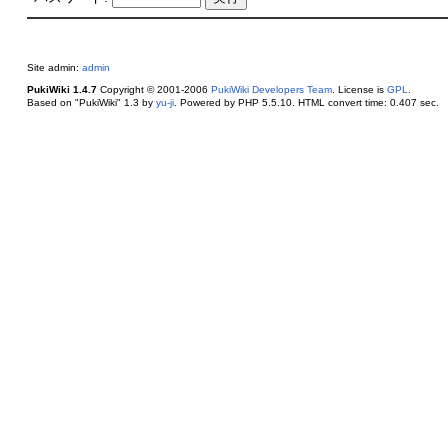
Site admin:
admin
PukiWiki 1.4.7
Copyright © 2001-2006
PukiWiki Developers Team
. License is
GPL
.
Based on "PukiWiki" 1.3 by
yu-ji
. Powered by PHP 5.5.10. HTML convert time: 0.407 sec.