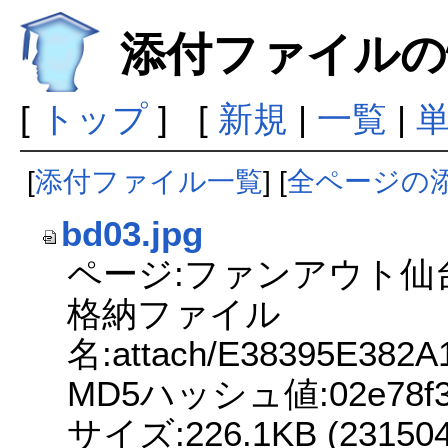
添付ファイルの
[
トップ
] [
新規
|
一覧
|
[
添付ファイル一覧
] [
全ページの
bd03.jpg
ページ:ファンアウト仙
格納ファイル
名:attach/E38395E382
MD5ハッシュ値:02e78f369
サイズ:226.1KB (231504 