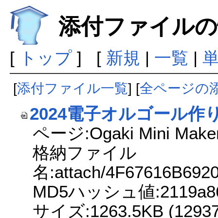
添付ファイルの
[
トップ
] [
新規
|
一覧
|
[
添付ファイル一覧
] [
全ページの
2024電子オルゴール作り
ページ:Ogaki Mini Maker
格納ファイル
名:attach/4F67616B69
MD5ハッシュ値:2119a861d
サイズ:1263.5KB (129379