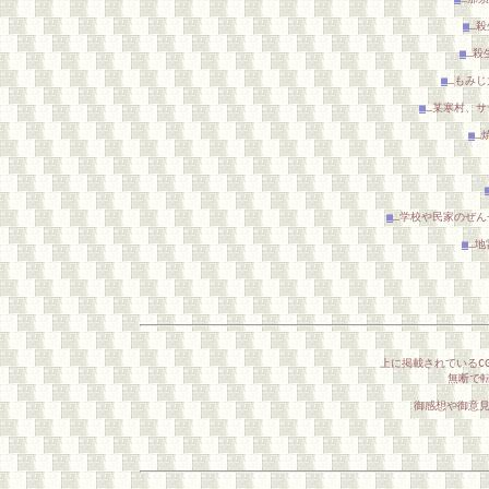
■
…殺
■
…殺
■
…もみじ
■
…某寒村、サ
■
…
■
…学校や民家のぜん
■
…地
上に掲載されているCG
無断で転
御感想や御意