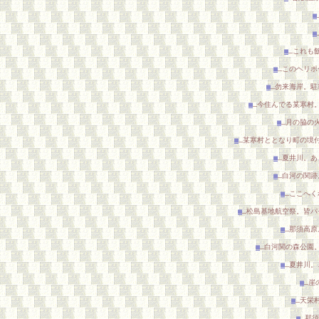
■
■
■
…これも
■
…このヘリポ
■
…勿来海岸。駐
■
…今住んでる某寒村
■
…月の脇の
■
…某寒村ととなり町の境
■
…夏井川。あ
■
…白河の関跡
■
…ここへく
■
…松島基地航空祭。皆パ
■
…那須高原
■
…白河関の森公園
■
…夏井川。
■
…崖
■
…天栄
■
…那