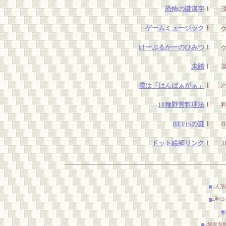
恐怖の謎漢字
！
漢
ゲームミュージック
！
けーぶるかーのひみつ
！
ケ
未踏
！
僕は「はんばぁがぁ」
！
ハ
10種野営料理法
！
料
BEFiSの謎
！
B
ドット絵師リンク
！
■
…人形
■
…明日
■
■
…飯坂温