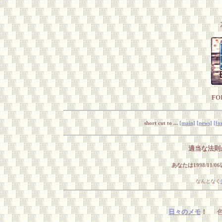
FO
short cut to ...
[main]
[news]
[fo
適当な法則
あなたは1998/11/
なんとなく
日々のメモ
！
色