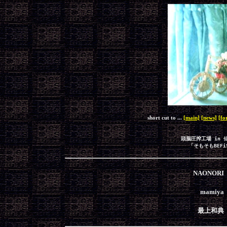
short cut to ...
[main]
[news]
[fo
頭脳圧搾工場 in 
「そもそもBEF
NAONORI
mamiya
最上和典