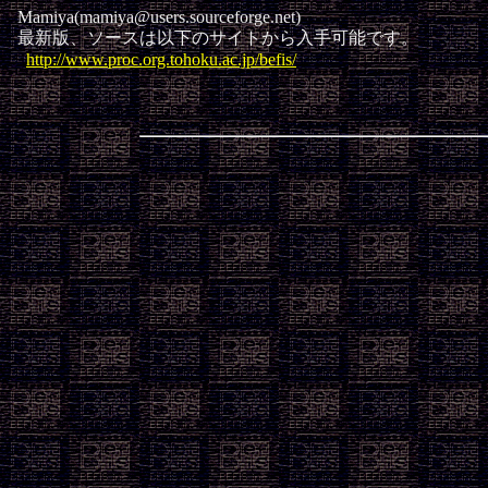
  Mamiya(mamiya@users.sourceforge.net)

  最新版、ソースは以下のサイトから入手可能です。

http://www.proc.org.tohoku.ac.jp/befis/