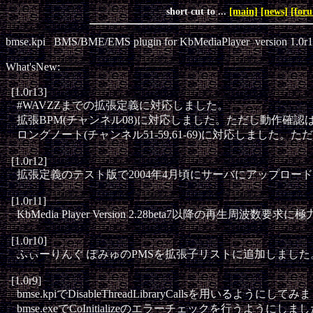
short cut to ...
[main]
[news]
[for
bmse.kpi   BMS/BME/EMS plugin for KbMediaPlayer  version 1.0r1
What'sNew:

  [1.0r13]

    #WAVZZまでの拡張定義に対応しました。

    拡張BPM(チャンネル08)に対応しました。ただし動作確認
    ロングノート(チャンネル51-59,61-69)に対応しました
  [1.0r12]

    拡張定義のテスト版で2004年4月頃にサーバにアップ
  [1.0r11]

    KbMedia Player Version 2.28beta7以降の再生周
  [1.0r10]

    ふぃーりんぐ ぽみゅのPMSを拡張子リストに追加しまし
  [1.0r9]

    bmse.kpiでDisableThreadLibraryCallsを用いるようにしてみ
    bmse.exeでCoInitializeのエラーチェックを行うようにしまし