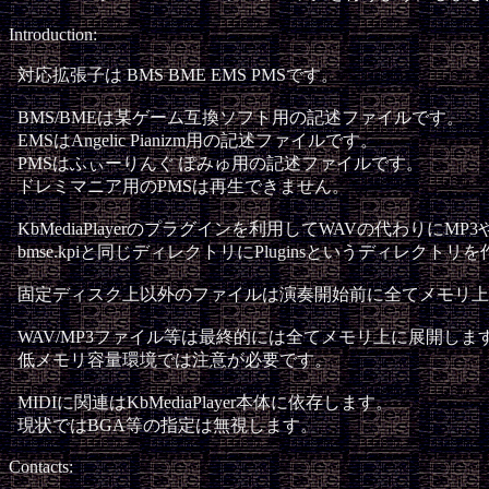
Introduction:

  対応拡張子は BMS BME EMS PMSです。

  BMS/BMEは某ゲーム互換ソフト用の記述ファイルです。

  EMSはAngelic Pianizm用の記述ファイルです。

  PMSはふぃーりんぐ ぽみゅ用の記述ファイルです。

  ドレミマニア用のPMSは再生できません。

  KbMediaPlayerのプラグインを利用してWAVの代わりにM
  bmse.kpiと同じディレクトリにPluginsというディレク
  固定ディスク上以外のファイルは演奏開始前に全てメモリ
  WAV/MP3ファイル等は最終的には全てメモリ上に展開します
  低メモリ容量環境では注意が必要です。

  MIDIに関連はKbMediaPlayer本体に依存します。

  現状ではBGA等の指定は無視します。

Contacts:
